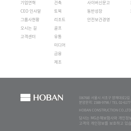
기업연혁
건축
사이버신문고
CEO 인사말
토목
동반성장
그룹사현황
리조트
안전보건경영
오시는 길
골프
고객센터
유통
미디어
금융
제조
(06768) 서울시 서초구 양재대로2길 
분양문의: 1588-9798 / TEL 02-6177-0
HOBAN CONSTRUCTION CO.,LTD.
당사는 MG손해보험사와 개인정
고객의 개인정보를 보호하고 있습